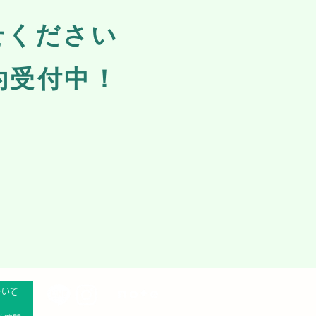
せください
約受付中！
ついて